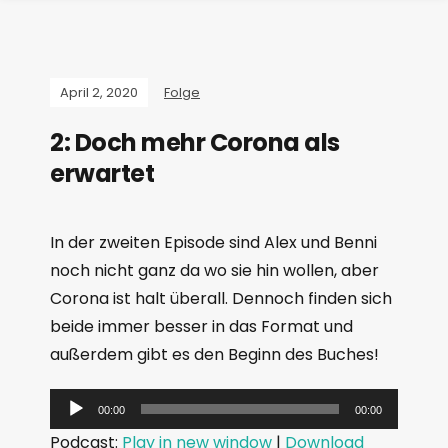
April 2, 2020
Folge
2: Doch mehr Corona als
erwartet
In der zweiten Episode sind Alex und Benni
noch nicht ganz da wo sie hin wollen, aber
Corona ist halt überall. Dennoch finden sich
beide immer besser in das Format und
außerdem gibt es den Beginn des Buches!
A
00:00
00:00
u
Podcast:
Play in new window
|
Download