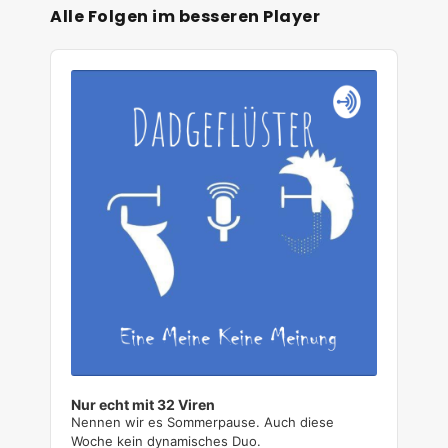
Alle Folgen im besseren Player
A
u
d
i
o
P
l
a
y
e
r
Nur echt mit 32 Viren
Nennen wir es Sommerpause. Auch diese
Woche kein dynamisches Duo.