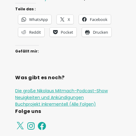
d
Teile das :
i
o
WhatsApp
X
Facebook
-
Reddit
Pocket
Drucken
P
l
Gefällt mir:
a
y
e
Was gibt es noch?
r
Die große Nikolaus Mitmach-Podcast-Show
Neuigkeiten und Ankündigungen
Buchprojekt inkrementell (Alle Folgen)
Folge uns