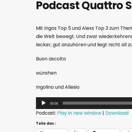
Podcast Quattro S
Mit Ingos Top 5 und Alexs Top 3 zum Them
die Welt bewegt. Und zwar wiederkehrend u
lecker, gut anzuhören und liegt nicht all
Buon ascolto
wünshen
Ingolino und Allesio
A
00:00
u
Podcast:
Play in new window
|
Download
d
Teile das :
i