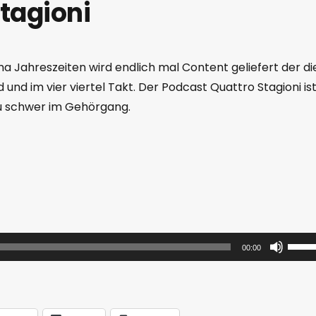
tagioni
a Jahreszeiten wird endlich mal Content geliefert der di
nd im vier viertel Takt. Der Podcast Quattro Stagioni is
 zu schwer im Gehörgang.
P
00:00
f
e
i