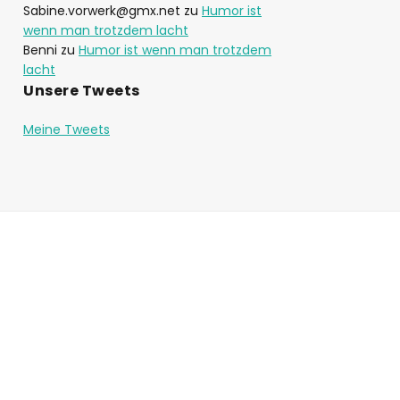
A
r
d
R
d
Sabine.vorwerk@gmx.net
zu
Humor ist
i
e
e
S
a
e
s
s
wenn man trotzdem lacht
d
T
t
o
L
Benni
zu
Humor ist wenn man trotzdem
I
e
d
i
lacht
N
e
s
Unsere Tweets
F
t
O
R
Meine Tweets
M
A
T
I
O
N