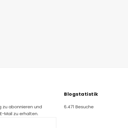
e
r
b
e
n
u
t
z
e
n
,
u
Blogstatistik
m
d
g zu abonnieren und
6.471 Besuche
-Mail zu erhalten.
i
e