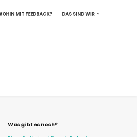
WOHIN MIT FEEDBACK?
DAS SIND WIR
Was gibt es noch?