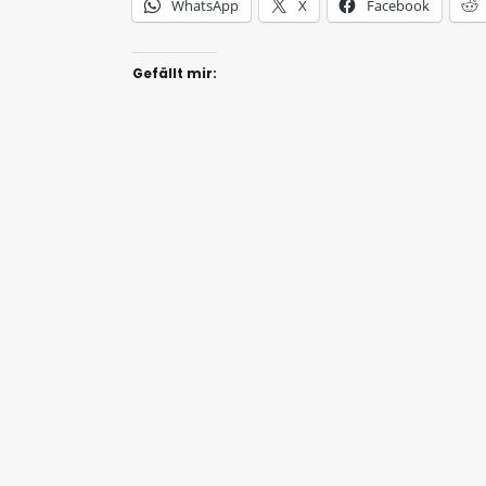
o
WhatsApp
X
Facebook
-
P
Gefällt mir:
l
a
y
e
r