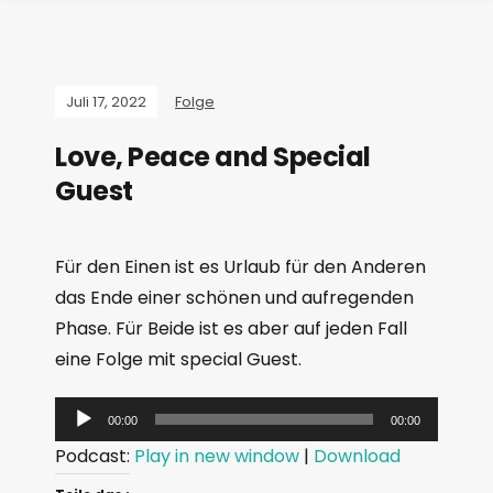
Juli 17, 2022
Folge
Love, Peace and Special
Guest
Für den Einen ist es Urlaub für den Anderen
das Ende einer schönen und aufregenden
Phase. Für Beide ist es aber auf jeden Fall
eine Folge mit special Guest.
A
00:00
00:00
u
Podcast:
Play in new window
|
Download
d