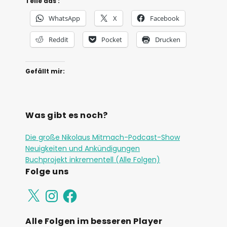
Teile das :
i
o
WhatsApp
X
Facebook
-
Reddit
Pocket
Drucken
P
l
Gefällt mir:
a
y
e
Was gibt es noch?
r
Die große Nikolaus Mitmach-Podcast-Show
Neuigkeiten und Ankündigungen
Buchprojekt inkrementell (Alle Folgen)
Folge uns
Alle Folgen im besseren Player