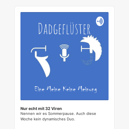
A
u
d
i
o
P
l
a
y
e
r
Nur echt mit 32 Viren
Nennen wir es Sommerpause. Auch diese
Woche kein dynamisches Duo.