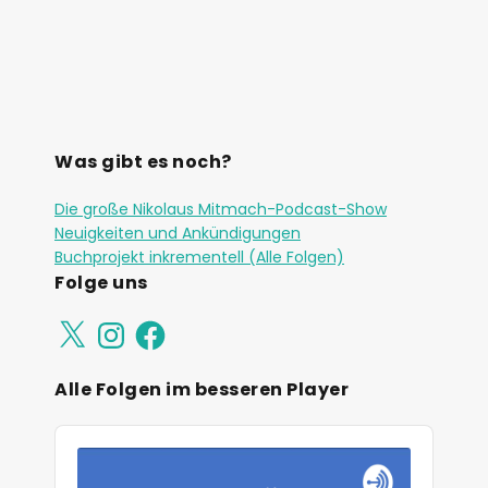
Was gibt es noch?
Die große Nikolaus Mitmach-Podcast-Show
Neuigkeiten und Ankündigungen
Buchprojekt inkrementell (Alle Folgen)
Folge uns
Alle Folgen im besseren Player
A
u
d