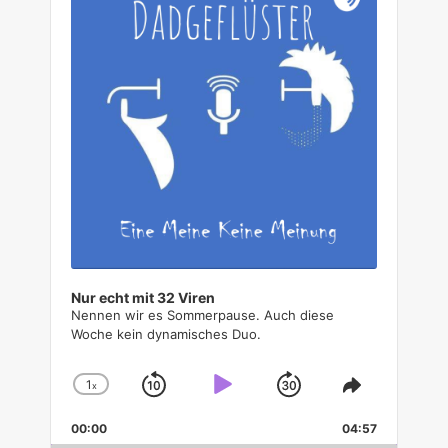
i
o
P
l
a
y
e
r
Nur echt mit 32 Viren
Nennen wir es Sommerpause. Auch diese
Woche kein dynamisches Duo.
1
x
S
P
J
C
S
h
h
k
l
u
00:00
a
04:57
a